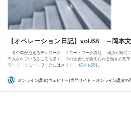
【オペレーション日記】vol.68 ～岡本
－各企業が抱えるテレワーク・リモートワーク課題－ 場所や時間
導入されているところも多く、その重要性が訴えられる働き方改革
【オ
ワーク・リモートワークにはメリッ …
続きを読む
ペ
レ
オンライン講演(ウェビナー)専門サイト ～オンライン講演
ー
シ
ョ
ン
日
記】
vol.68
～