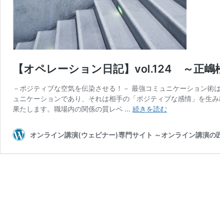
【オペレーション日記】vol.124 ～正
－ポジティブな空気を伝染させる！－ 最強コミュニケーション術
ュニケーションであり、それは相手の「ポジティブな感情」を生み
【オ
果たします。職場内の関係の質レベ …
続きを読む
ペ
レ
オンライン講演(ウェビナー)専門サイト ～オンライン講演
ー
シ
ョ
ン
日
記】
vol.124
～