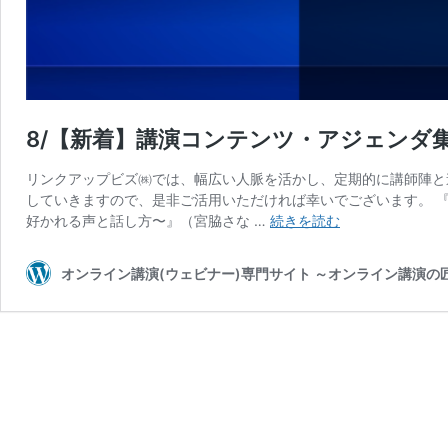
8/【新着】講演コンテンツ・アジェンダ
リンクアップビズ㈱では、幅広い人脈を活かし、定期的に講師陣と
していきますので、是非ご活用いただければ幸いでございます。 
8/
好かれる声と話し方〜』（宮脇さな …
続きを読む
【新
着】
オンライン講演(ウェビナー)専門サイト ～オンライン講演
講
演
コ
ン
テ
ン
ツ・
ア