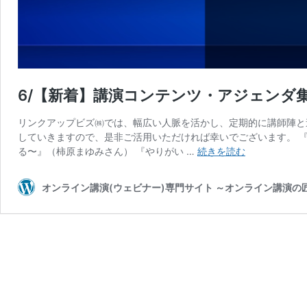
6/【新着】講演コンテンツ・アジェンダ
リンクアップビズ㈱では、幅広い人脈を活かし、定期的に講師陣と
していきますので、是非ご活用いただければ幸いでございます。 
6/
る〜』（柿原まゆみさん） 『やりがい …
続きを読む
【新
着】
オンライン講演(ウェビナー)専門サイト ～オンライン講演
講
演
コ
ン
テ
ン
ツ・
ア