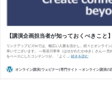
【講演企画担当者が知っておくべきこと】vo
リンクアップビズ㈱では、幅広い人脈を活かし、続々とオンライン
幸いでございます。 ―長谷川孝幸（はせがわたかゆき）さん― 
【講
をベースにしたコンテンツが、「よく …
続きを読む
演
企
オンライン講演(ウェビナー)専門サイト ～オンライン講演
画
担
当
者
が
知
っ
て