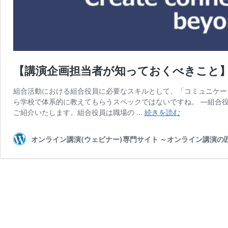
【講演企画担当者が知っておくべきこと】vo
組合活動における組合役員に必要なスキルとして、「コミュニケー
ら学校で体系的に教えてもらうスペックではないですね。 ―組合
【講
ご紹介いたします。組合役員は職場の …
続きを読む
演
企
オンライン講演(ウェビナー)専門サイト ～オンライン講演
画
担
当
者
が
知
っ
て