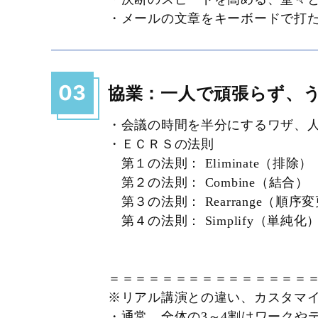
・メールの文章をキーボードで打
03
協業：一人で頑張らず、
・会議の時間を半分にするワザ、人
・ＥＣＲＳの法則
第１の法則： Eliminate（排除
第２の法則： Combine（結合）
第３の法則： Rearrange（順序
第４の法則： Simplify（単純化
＝＝＝＝＝＝＝＝＝＝＝＝＝＝＝
※リアル講演との違い、カスタマ
・通常、全体の3～4割はワーク