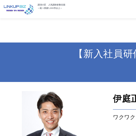
講演の匠 人気講師多数在籍
～延べ実績5,000件以上～
【新入社員研
伊庭
ワクワク