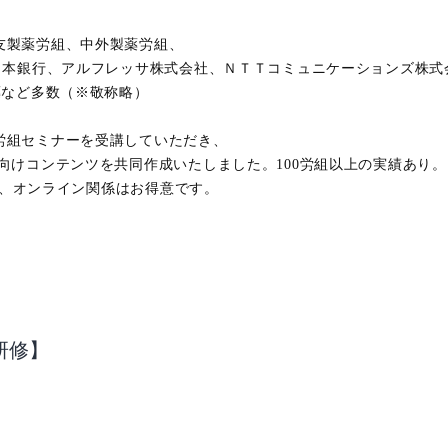
友製薬労組、中外製薬労組、
日本銀行、アルフレッサ株式会社、ＮＴＴコミュニケーションズ株式
薬など多数（※敬称略）
労組セミナーを受講していただき、
けコンテンツを共同作成いたしました。100労組以上の実績あり。
るほど、オンライン関係はお得意です。
研修】