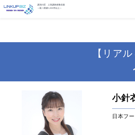
講演の匠 人気講師多数在籍
～延べ実績5,000件以上～
【リアル
小針
日本フー