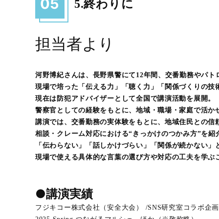
05
5.終わりに
担当者より
河野博紀さんは、長野県警にて12年間、交番勤務やパト
現場で培った「伝える力」「聴く力」「関係づくりの技
現在は防犯アドバイザーとして全国で講演活動を展開。
警察官としての経験をもとに、地域・職場・家庭で活かせ
講演では、交番勤務の実体験をもとに、地域住民との信
相談・クレーム対応における“きっかけのつかみ方”を紹
「伝わらない」「話しかけづらい」「関係が続かない」
現場で使える具体的な言葉の選び方や対応の工夫を学ぶ
●講演実績
フジキコー株式会社（安全大会） /SNS研究室コラボ企