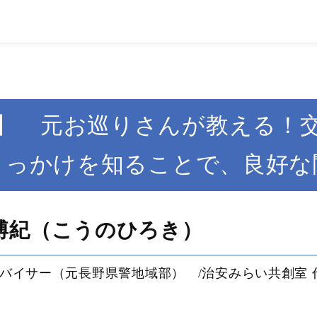
】 元お巡りさんが教える！
きっかけを知ることで、良好な
博紀（こうのひろき）
バイサー（元長野県警地域部） /治安みらい共創室 