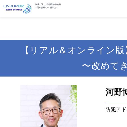
講演の匠 人気講師多数在籍
～延べ実績5,000件以上～
【リアル＆オンライン版
〜改めて
河野
防犯アド