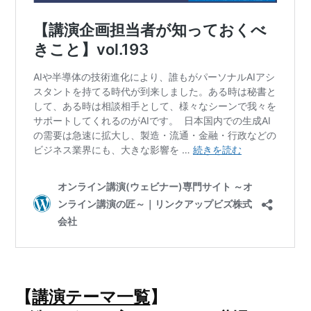
【
講演テーマ一覧
】