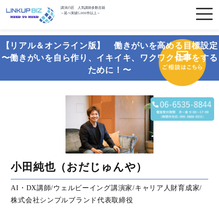
講演の匠 人気講師多数在籍
～延べ実績5,000件以上～
【リアル＆オンライン版】 働きがいを高める目標設定
〜働きがいを自ら作り、イキイキ、ワクワク仕事をする
ために！〜
小田純也（おだじゅんや）
AI・DX講師/ウェルビーイング講演家/キャリア人財育成家/
株式会社シンプルブランド代表取締役