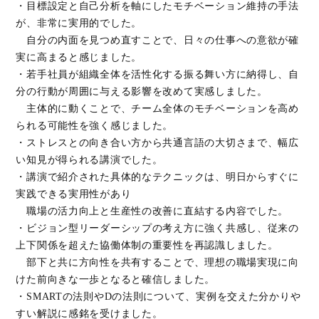
・目標設定と自己分析を軸にしたモチベーション維持の手法
が、非常に実用的でした。
自分の内面を見つめ直すことで、日々の仕事への意欲が確
実に高まると感じました。
・若手社員が組織全体を活性化する振る舞い方に納得し、自
分の行動が周囲に与える影響を改めて実感しました。
主体的に動くことで、チーム全体のモチベーションを高め
られる可能性を強く感じました。
・ストレスとの向き合い方から共通言語の大切さまで、幅広
い知見が得られる講演でした。
・講演で紹介された具体的なテクニックは、明日からすぐに
実践できる実用性があり
職場の活力向上と生産性の改善に直結する内容でした。
・ビジョン型リーダーシップの考え方に強く共感し、従来の
上下関係を超えた協働体制の重要性を再認識しました。
部下と共に方向性を共有することで、理想の職場実現に向
けた前向きな一歩となると確信しました。
・SMARTの法則やDの法則について、実例を交えた分かりや
すい解説に感銘を受けました。