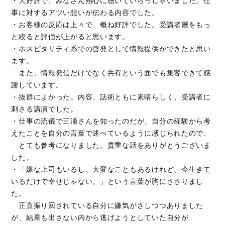
・大好評で、みなさん熱心に聴いていらっしゃいました。仕
事に対するアツい想いが伝わる内容でした。
・お客様の反応は上々で、概ね好評でした。受講者層をもっ
と絞ると評価が上がると思います。
・ホスピタリティ系での啓発として情報提供ができたと思い
ます。
また、情報発信だけでなく共有という面でも集客できて感
謝しています。
・抜群によかった。内容、話術ともに素晴らしく、受講者に
刺さる講演でした。
・仕事の流儀で三浦さんを知ったのだが、自分の経験から考
えたことを自分の言葉で述べているように感じられたので、
とても参考になりました。貴重な話をありがとうございま
した。
・「嫌な上司もいるし、大変なこともあるけれど、今生きて
いるだけで幸せじゃない。」という言葉が胸にささりまし
た。
正直振り回されている自分に嫌気がさしつつありました
が、結果も出さない内から逃げようとしていた自分が