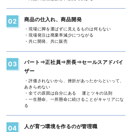
商品の仕入れ、商品開発
02
・現場に脚を運ばずに見えるものは何もない
・現場発注は廃棄率減少につながる
・共に開発、共に販売
パート⇒正社員⇒所長⇒セールスアドバイ
03
ザー
・評価されないから、挫折があったからといって、
あきらめない
・全ての原因は自分にある 運とツキの法則
・一生懸命、一所懸命に続けることがキャリアにな
る
人が育つ環境を作るのが管理職
04