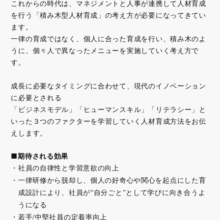
これからの時代は、マネジメントと人事が連携して人材育成
を行う「積み木型人材育成」の考え方が必要になってきてい
ます。
一律の育成ではなく、個人に合った育成を行い、積み木のよ
うに、個々人で異なったメニューを実施していく考え方で
す。
成長に必要なタイミングに合わせて、現代のイノベーション
に必要とされる
「ビジネスモデル」「ヒューマンスキル」「リテラシー」と
いった３つのファクターを学習していく人材育成方法をお伝
えします。
■期待される効果
社員の自律性と学習意欲の向上
一律研修から脱却し、個人の好奇心や関心を起点にした育
成設計により、社員が“自分ごと”として学びに向き合うよ
うになる
若手/中堅社員の定着率向上