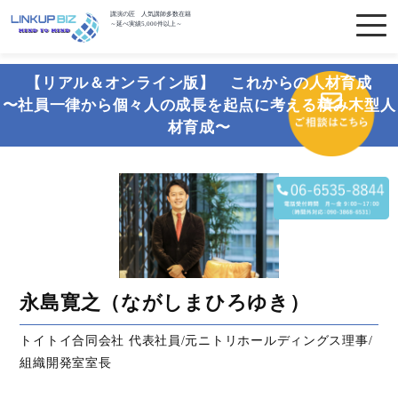
講演の匠 人気講師多数在籍
～延べ実績5,000件以上～
【リアル＆オンライン版】 これからの人材育成
〜社員一律から個々人の成長を起点に考える積み木型人
材育成〜
永島寛之（ながしまひろゆき）
トイトイ合同会社 代表社員/元ニトリホールディングス理事/
組織開発室室長