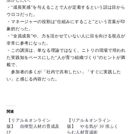
活かしたい。
・“成長実感”を与えることで人が定着するという話は目から
ウロコだった。
・マネージャーの役割は“仕組みにすること”という言葉が印
象的だった。
・“全員成長”や、力を活かせていない人に目を向ける視点が
非常に参考になった。
・この講演は、単なる理論ではなく、ニトリの現場で培われ
た実践知をベースにした“人が育つ組織づくり”のヒントが満
載で、
参加者の多くが「社内で共有したい」「すぐに実践した
い」と感じる内容だった。
関連
【リアル＆オンライン
【リアル＆オンライン
版】 自律型人材の育成及
版】 やる気が 10 倍ふく
び
らむ人材育成術