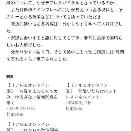
経済について、なぜデフレスパイラルとなっているのか、
また好循環のインフレへの兆しが見えつつある現状と、そ
のキーとなる政策などについても語っていただき、
随所に笑いもある内容は、分かりやすく学べて大好評でし
た。
・実際お会いすると誰に対しても丁寧、非常に温厚で素晴ら
しいお人柄でした。
分かりやすい語り口、そして熱のこもったご講演には 時間
を忘れるくらい魅了されました。
関連
【リアル＆オンライン
【リアル＆オンライン
版】 お客さまの心をツカ
版】 間違いだらけのスト
み、ゆるぎない信頼関係を
レスマネジメント
築く
2024年3月5日
2025年2月19日
類似投稿
類似投稿
【リアル＆オンライン
版】 これからの労使関係