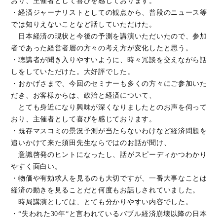
おり、主催者として喜びを感じております。
・経済ジャーナリストとしての観点から、普段のニュース等
では知りえないことなど話していただけた。
日本経済の現状と今後の予測を講演いただいたので、参加
者であった経営者層の方々の考え方が変化したと思う。
・聴講者が聞き入りやすいように、時々冗談を交えながら話
しをしていただけた。大好評でした。
・おかげさまで、今回のセミナーも多くの方々にご参加いた
だき、お客様からは、政治と経済について、
とても身近になり興味が深くなりましたとのお声を伺って
おり、主催者として喜びを感じております。
・既存マスコミの景況予測が当たらないわけなど経済問題を
追いかけて来た須田先生ならではのお話が聞け、
意識啓発のヒントになったし、話がスピーディかつわかり
やすく面白い。
・物価や有効求人を見るのも大切ですが、一番大事なことは
経済の動きを見ることだと何度もお話しされていました。
時局講演としては、とても分かりやすい内容でした。
・“失われた30年“と言われているバブル経済崩壊以降の日本