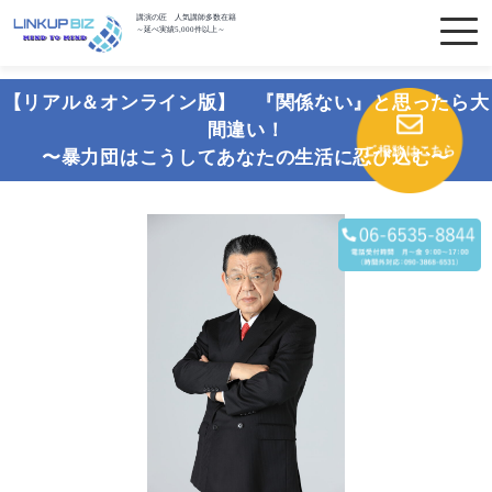
講演の匠 人気講師多数在籍
～延べ実績5,000件以上～
【リアル＆オンライン版】 『関係ない』と思ったら大
間違い！
〜暴力団はこうしてあなたの生活に忍び込む〜