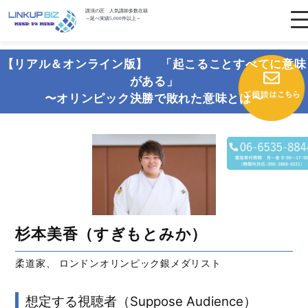
講演の匠 人気講師多数在籍
～延べ実績5,000件以上～
【リアル＆オンライン版】 「起こることすべてに意味
がある」
〜オリンピック決勝で敗れた意味とは〜
杉本美香（すぎもとみか）
柔道家、 ロンドンオリンピック銀メダリスト
想定する視聴者（Suppose Audience）