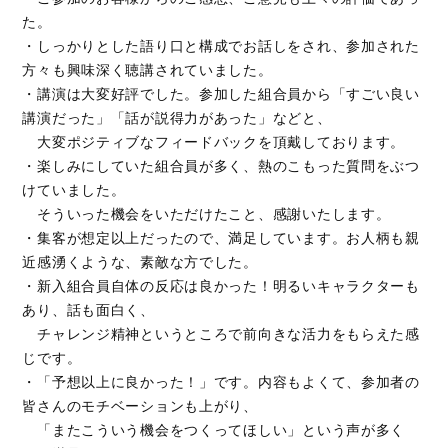
た。
・しっかりとした語り口と構成でお話しをされ、参加された
方々も興味深く聴講されていました。
・講演は大変好評でした。参加した組合員から「すごい良い
講演だった」「話が説得力があった」などと、
大変ポジティブなフィードバックを頂戴しております。
・楽しみにしていた組合員が多く、熱のこもった質問をぶつ
けていました。
そういった機会をいただけたこと、感謝いたします。
・集客が想定以上だったので、満足しています。お人柄も親
近感湧くような、素敵な方でした。
・新入組合員自体の反応は良かった！明るいキャラクターも
あり、話も面白く、
チャレンジ精神というところで前向きな活力をもらえた感
じです。
・「予想以上に良かった！」です。内容もよくて、参加者の
皆さんのモチベーションも上がり、
「またこういう機会をつくってほしい」という声が多く