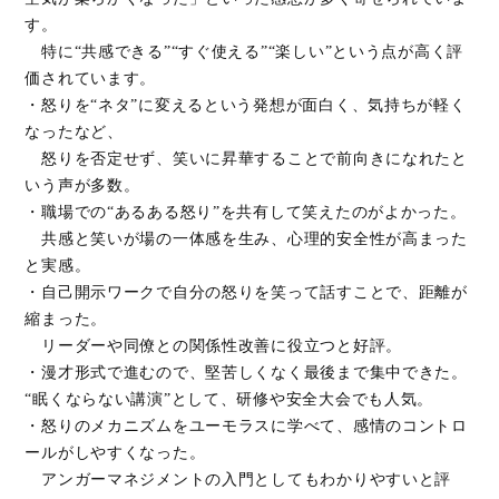
す。
特に“共感できる”“すぐ使える”“楽しい”という点が高く評
価されています。
・怒りを“ネタ”に変えるという発想が面白く、気持ちが軽く
なったなど、
怒りを否定せず、笑いに昇華することで前向きになれたと
いう声が多数。
・職場での“あるある怒り”を共有して笑えたのがよかった。
共感と笑いが場の一体感を生み、心理的安全性が高まった
と実感。
・自己開示ワークで自分の怒りを笑って話すことで、距離が
縮まった。
リーダーや同僚との関係性改善に役立つと好評。
・漫才形式で進むので、堅苦しくなく最後まで集中できた。
“眠くならない講演”として、研修や安全大会でも人気。
・怒りのメカニズムをユーモラスに学べて、感情のコントロ
ールがしやすくなった。
アンガーマネジメントの入門としてもわかりやすいと評