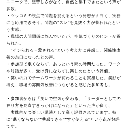
ユニークで、堅苦しさがなく、自然と集中できたという声が
多数。
・ツッコミの視点で問題を捉えるという発想が面白く、実務
にも応用できそう。問題の“ズレ”を見抜く力が養われたとい
う実感。
・職場の人間関係に悩んでいたが、空気づくりのヒントが得
られた。
“イジられる＝愛される”という考え方に共感し、関係性改
善の糸口になったとの声。
・参加型で眠くならず、あっという間の時間だった。ワーク
や対話が多く、受け身にならずに楽しめたという評価。
・笑いの力でチームワークが変わることを実感した。笑顔が
増え、職場の雰囲気改善につながると感じた参加者も。
・参加者からは「笑いで空気が変わる」「リーダーとしての
在り方を見直すきっかけになった」といった声が多く、
実践的かつ楽しい講演として高く評価されています。特
に“眠くならない”“共感できる”“すぐ使える”という点が好評
です。