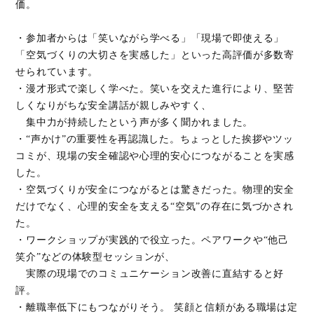
価。
・参加者からは「笑いながら学べる」「現場で即使える」
「空気づくりの大切さを実感した」といった高評価が多数寄
せられています。
・漫才形式で楽しく学べた。笑いを交えた進行により、堅苦
しくなりがちな安全講話が親しみやすく、
集中力が持続したという声が多く聞かれました。
・“声かけ”の重要性を再認識した。ちょっとした挨拶やツッ
コミが、現場の安全確認や心理的安心につながることを実感
した。
・空気づくりが安全につながるとは驚きだった。物理的安全
だけでなく、心理的安全を支える“空気”の存在に気づかされ
た。
・ワークショップが実践的で役立った。ペアワークや“他己
笑介”などの体験型セッションが、
実際の現場でのコミュニケーション改善に直結すると好
評。
・離職率低下にもつながりそう。 笑顔と信頼がある職場は定