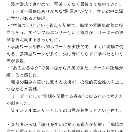
・漫才形式で進むので、堅苦しくなく最後まで集中できた。
リーダー研修にありがちな“退屈さ”がなく、笑いの中に深
い学びがあると好評。
・“空気づくり”という視点が新鮮で、職場の雰囲気改善に役
立ちそう。笑インフルエンサーという概念が、リーダーの役
割を再定義するきっかけに。
・承認ワークや自己開示ワークが実践的で、すぐに現場で使
える。参加型ワークが多く、受け身にならずに学べたという
声が多数。
・“あるあるネタ”で笑いながら共感できた。チームの距離が
縮まると感じた。
職場の悩みを笑いに変える技術が、心理的安全性の向上に
つながると実感。
・リーダーとして“笑顔を伝播する存在”になるという考え方
が刺さった。
笑インフルエンサーとしての自覚が芽生えたという声も。
・参加者からは「怒りを笑いに変える視点が新鮮」「職場の
空気が柔らかくなった」といった感想が多く寄せられていま