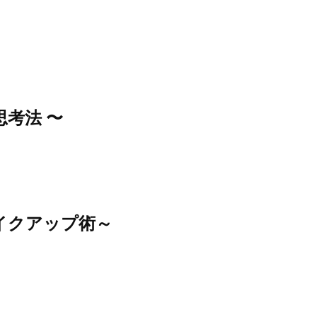
考法 〜
イクアップ術～