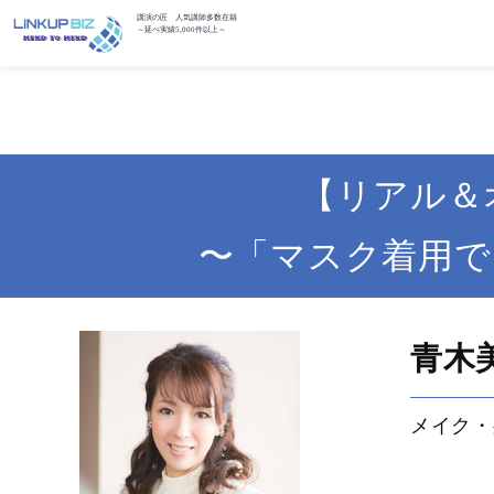
講演の匠 人気講師多数在籍
～延べ実績5,000件以上～
【リアル＆
〜「マスク着用で
青木
メイク・