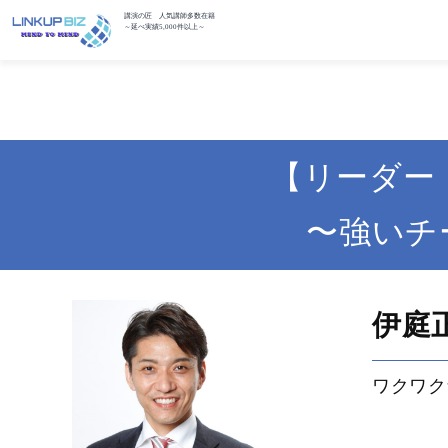
講演の匠 人気講師多数在籍
～延べ実績5,000件以上～
【リーダー
〜強いチ
伊庭
ワクワク