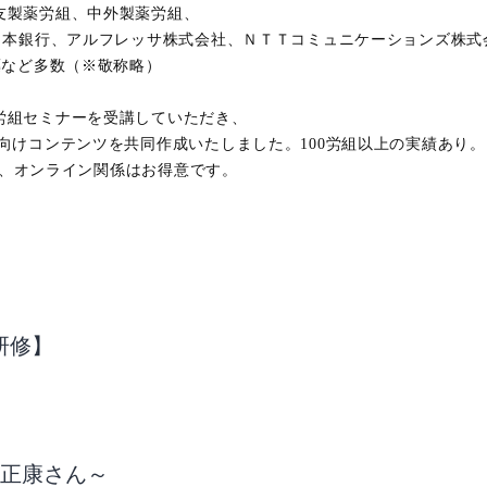
友製薬労組、中外製薬労組、
日本銀行、アルフレッサ株式会社、ＮＴＴコミュニケーションズ株式
薬など多数（※敬称略）
労組セミナーを受講していただき、
けコンテンツを共同作成いたしました。100労組以上の実績あり。
るほど、オンライン関係はお得意です。
研修】
庭正康さん～