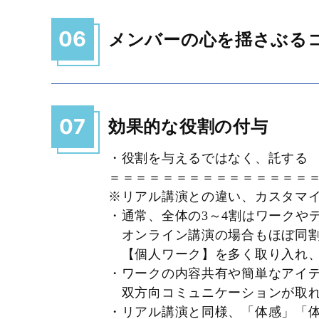
06
メンバーの心を揺さぶる
07
効果的な役割の付与
・役割を与えるではなく、託する
＝＝＝＝＝＝＝＝＝＝＝＝＝＝＝
※リアル講演との違い、カスタマ
・通常、全体の3～4割はワーク
オンライン講演の場合もほぼ同
【個人ワーク】を多く取り入れ、
・ワークの内容共有や簡単なアイ
双方向コミュニケーションが取れ
・リアル講演と同様、「体感」「