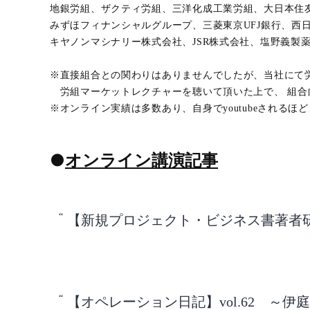
地銀労組、ザクティ労組、三洋化成工業労組、大日本住
みずほフィナンシャルグループ、三菱東京UFJ銀行、西
キヤノンマシナリー株式会社、JSR株式会社、塩野義製
※直接組合との関わりはありませんでしたが、当社にて
労組マーケットレクチャーを聴いて頂いた上で、 組合向
※オンライン実績は多数あり、自身でyoutubeされ
●
オンライン講演記事
【新規プロジェクト・ビジネス書著者
【オペレーション日記】vol.62 ～伊