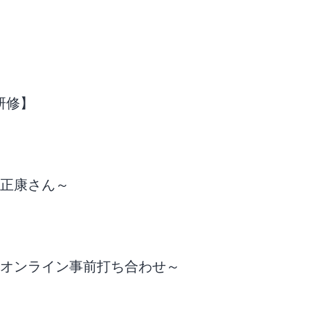
研修】
庭正康さん～
三者オンライン事前打ち合わせ～