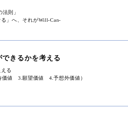
tの法則」
、それがWill-Can-
ができるかを考える
捉える
待価値 3.願望価値 4.予想外価値）