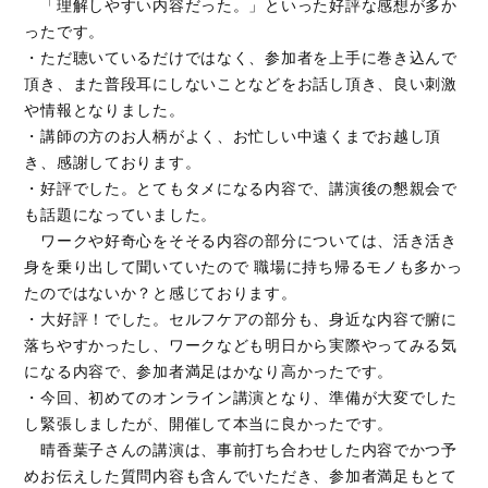
「理解しやすい内容だった。」といった好評な感想が多か
ったです。
・ただ聴いているだけではなく、参加者を上手に巻き込んで
頂き、また普段耳にしないことなどをお話し頂き、良い刺激
や情報となりました。
・講師の方のお人柄がよく、お忙しい中遠くまでお越し頂
き、感謝しております。
・好評でした。とてもタメになる内容で、講演後の懇親会で
も話題になっていました。
ワークや好奇心をそそる内容の部分については、活き活き
身を乗り出して聞いていたので 職場に持ち帰るモノも多かっ
たのではないか？と感じております。
・大好評！でした。セルフケアの部分も、身近な内容で腑に
落ちやすかったし、ワークなども明日から実際やってみる気
になる内容で、参加者満足はかなり高かったです。
・今回、初めてのオンライン講演となり、準備が大変でした
し緊張しましたが、開催して本当に良かったです。
晴香葉子さんの講演は、事前打ち合わせした内容でかつ予
めお伝えした質問内容も含んでいただき、参加者満足もとて