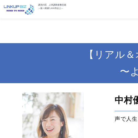
講演の匠 人気講師多数在籍
～延べ実績5,000件以上～
【リアル＆
〜
中村
声で人生