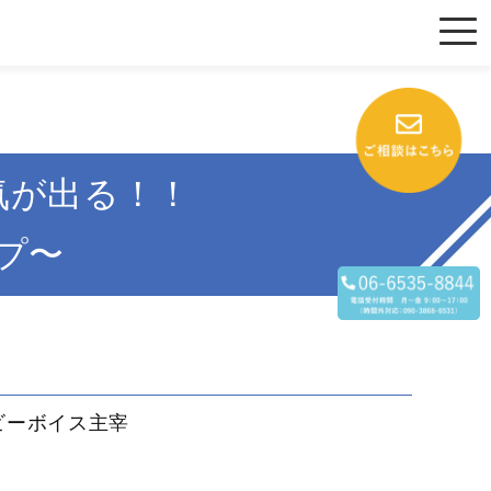
気が出る！！
プ〜
ビーボイス主宰