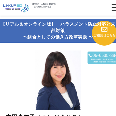
講演の匠 人気講師多数在籍
～延べ実績5,000件以上～
【リアル＆オンライン版】 ハラスメント防止対応と未
然対策
〜組合としての働き方改革実践 〜