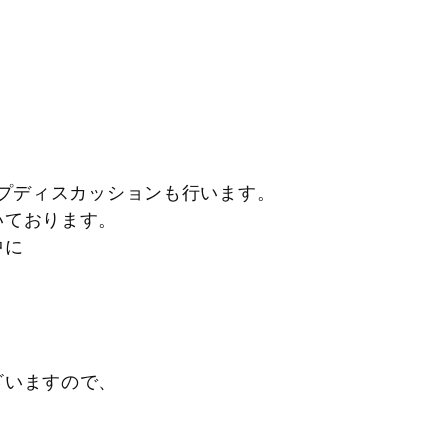
をつくり、
ープディスカッションも行います。
いております。
中に
ございますので、