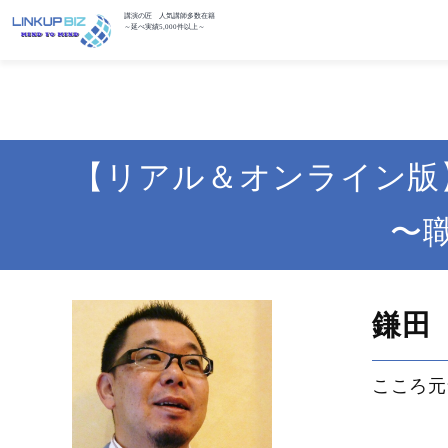
講演の匠 人気講師多数在籍
～延べ実績5,000件以上～
【リアル＆オンライン版
〜
鎌田
こころ元