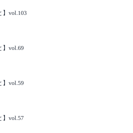
ol.103
ol.69
ol.59
ol.57