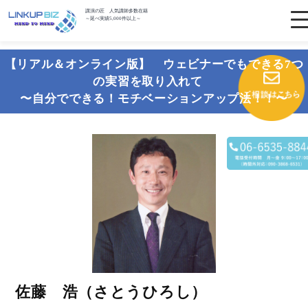
講演の匠 人気講師多数在籍
～延べ実績5,000件以上～
【リアル＆オンライン版】 ウェビナーでもできる7つ
の実習を取り入れて
〜自分でできる！モチベーションアップ法！！〜
佐藤 浩（さとうひろし）