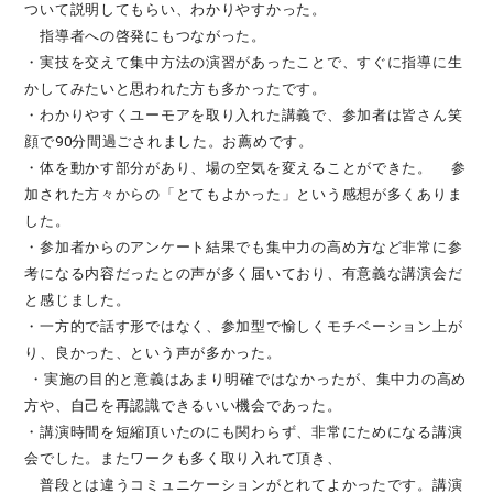
ついて説明してもらい、わかりやすかった。
指導者への啓発にもつながった。
・実技を交えて集中方法の演習があったことで、すぐに指導に生
かしてみたいと思われた方も多かったです。
・わかりやすくユーモアを取り入れた講義で、参加者は皆さん笑
顔で90分間過ごされました。お薦めです。
・体を動かす部分があり、場の空気を変えることができた。 参
加された方々からの「とてもよかった」という感想が多くありま
した。
・参加者からのアンケート結果でも集中力の高め方など非常に参
考になる内容だったとの声が多く届いており、有意義な講演会だ
と感じました。
・一方的で話す形ではなく、参加型で愉しくモチベーション上が
り、良かった、という声が多かった。
・実施の目的と意義はあまり明確ではなかったが、集中力の高め
方や、自己を再認識できるいい機会であった。
・講演時間を短縮頂いたのにも関わらず、非常にためになる講演
会でした。またワークも多く取り入れて頂き、
普段とは違うコミュニケーションがとれてよかったです。講演