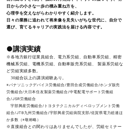
日からの小さな一歩の積み重ね方を、
心理学を交えながらわかりやすく紹介します。
日々の業務に追われて将来像を見失いがちな世代に、自分で
選び、育てるキャリアの実践法を届ける内容です。
●講演実績
※各地方銀行従業員組合、電力系労組、自動車系労組、精密
機械系労組、電機系労組、自動車販売系労組、 製薬系労組な
ど労組実績多数。
30組合以上の講演経験あり。
※パナソニックデバイス労働組合/豊田合成労働組合/ホンダ販売
労働組合/大日本住友製薬労働組合/中電配電サポート労働組
合/JSR労働組合
宇部興産労働組合/トヨタテクニカルディベロップメント労働
組合/JTB九州労働組合/宇部興産労組病院支部/佐賀県電力総連ほ
か多数（※敬称略）
※直接組合との関わりはありませんでしたが、労組セミナー