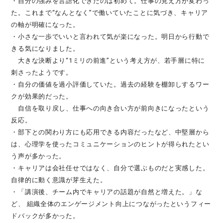
・自分の強みを言語化できたのは初めて。仕事の見え方が変わっ
た。これまで“なんとなく”で働いていたことに気づき、キャリア
の軸が明確になった。
・小さな一歩でいいと言われて気が楽になった。明日から行動で
きる気になりました。
大きな決断より“1ミリの前進”という考え方が、若手層に特に
刺さったようです。
・自分の価値を過小評価していた。過去の経験を棚卸しするワー
クが効果的だった。
自信を取り戻し、仕事への向き合い方が前向きになったという
反応。
・部下との関わり方にも応用できる内容だったなど、中堅層から
は、心理学を使ったコミュニケーションのヒントが得られたとい
う声が多かった。
・キャリアは会社任せではなく、自分で選ぶものだと実感した。
自律的に動く意識が芽生えた。
・「講演後、チーム内でキャリアの話題が自然と増えた。」な
ど、 組織全体のエンゲージメント向上につながったというフィー
ドバックが多かった。