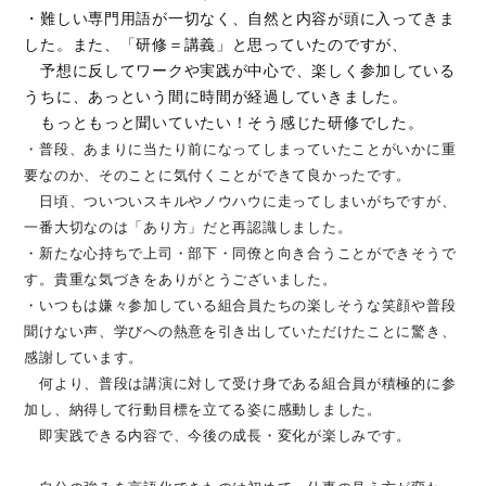
・難しい専門用語が一切なく、自然と内容が頭に入ってきま
した。また、「研修＝講義」と思っていたのですが、
予想に反してワークや実践が中心で、楽しく参加している
うちに、あっという間に時間が経過していきました。
もっともっと聞いていたい！そう感じた研修でした。
・普段、あまりに当たり前になってしまっていたことがいかに重
要なのか、そのことに気付くことができて良かったです。
日頃、ついついスキルやノウハウに走ってしまいがちですが、
一番大切なのは「あり方」だと再認識しました。
・新たな心持ちで上司・部下・同僚と向き合うことができそうで
す。貴重な気づきをありがとうございました。
・いつもは嫌々参加している組合員たちの楽しそうな笑顔や普段
聞けない声、学びへの熱意を引き出していただけたことに驚き、
感謝しています。
何より、普段は講演に対して受け身である組合員が積極的に参
加し、納得して行動目標を立てる姿に感動しました。
即実践できる内容で、今後の成長・変化が楽しみです。