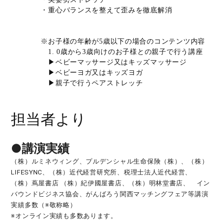
・重心バランスを整えて歪みを徹底解消
※お子様の年齢が5歳以下の場合のコンテンツ内容
1. 0歳から3歳向けのお子様との親子で行う講座
▶ベビーマッサージ又はキッズマッサージ
▶ベビーヨガ又はキッズヨガ
▶親子で行うペアストレッチ
担当者より
●講演実績
（株）ルミネウィング、プルデンシャル生命保険（株）、（株）
LIFESYNC、（株）近代経営研究所、税理士法人近代経営、
（株）蔦屋書店 （株）紀伊國屋書店、（株）明林堂書店、 イン
バウンドビジネス協会、がんばろう関西マッチングフェア等講演
実績多数（※敬称略）
※オンライン実績も多数あります。