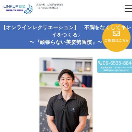
講演の匠 人気講師多数在籍
～延べ実績5,000件以上～
【オンラインレクリエーション】 不調をなくしてキレ
イをつくる♪
〜『頑張らない美姿勢習慣』〜