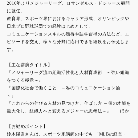
2016年よりメジャーリーグ、ロサンゼルス・ドジャース顧問
に就任。
教育界、スポーツ界におけるキャリア形成、オリンピックや
日米プロ野球球団での経験はじめとして、
コミュニケーションスキルの獲得や語学習得の方法など、エ
ピソードを交え、様々な分野に応用できる経験をお伝えしま
す。
【主な講演タイトル】
『メジャーリーグ流の組織活性化と人材育成術 ～強い組織
をつくる極意～』
『国際化社会で働くこと ～私のコミュニケーション論
～』
『これからの伸びる人材の見つけ方、伸ばし方 ～個の才能を
最大化し、組織力へと変えるメジャーの思考法～』 ほか
【お勧めポイント】
鈴木陽吾さんは、スポーツ系講師の中でも 「MLBの経営・