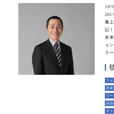
19
20
像上
記！
未来
ョン
ラー
ウェ
研修
ワー
組合
ダイ