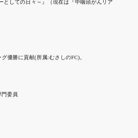
ャーとしての日々～』（現在は『中咽頭がんリア
グ優勝に貢献(所属:むさしのFC)。
専門委員