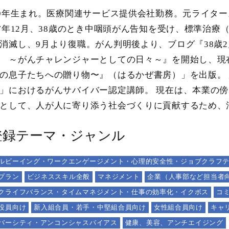
79年生まれ。医療関連サービス提供会社勤務。元ライタ
17年12月、38歳のとき中咽頭がん告知を受け、標準治
消滅し、9月より復職。がん判明後より、ブログ『38歳
 ～がんチャレンジャーとしての日々～』を開始し、現在も
の息子たちへの贈り物〜』（はるかぜ書房）」を出版。
」におけるがんサバイバー認定講師。 現在は、本業の
として、人が人に寄り添う社会づくりに貢献するため、
登録テーマ・ジャンル
ルビーイング・ワークエンゲージメント・心理的安全性・ジョブクラフ
プラン
ビジネススキル全般
マネジメント
企業（人事部など担当者
クライフバランス・タイムマネジメント・仕事の効率化・イクボス
コ
役員向け
新入組合員・若手・中堅組合員向け
女性組合員向け
キャ
バーシティ・アンコンシャスバイアス
健康、美容、アンチエイジング