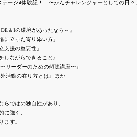
ステージ4体験記！ 〜がんチャレンジャーとしての日々
にDE＆Iの環境があったなら～』
場に立った寄り添い方』
両立支援の重要性』
ンをしながらできること』
 〜リーダーのための傾聴講座〜』
社外活動の在り方とは』ほか
ならではの独自性があり、
的に強く、
ります。