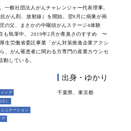
ー。一般社団法人がんチャレンジャー代表理事。
療（抗がん剤、放射線）を開始。翌8月に病巣が画
2児の父、まさかの中咽頭がんステージ4体験
執筆中。 2019年2月か青臭さのすすめ 〜
 厚生労働省委託事業「がん対策推進企業アクシ
傍ら、がん罹患者に関わる方専門の産業カウンセ
活動している。
出身・ゆかり
千葉県、東京都
ティング
向け）
ミュニケーション
リア