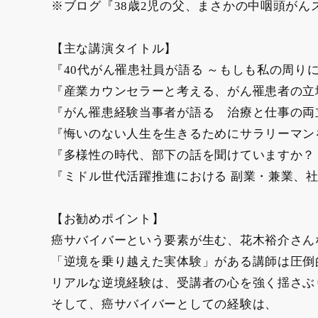
※ブログ『38歳2児の父、まさかの中咽頭がん
【主な講演タイトル】
『40代がん罹患社員が語る ～もしも私の周り
『産業カウンセラーと考える、がん罹患者の立
『がん罹患経験当事者が語る 治療と仕事の
『悔いのない人生を生きるためにサラリーマ
『多様性の時代、部下の話を聞けていますか？
『ミドル世代活躍推進における 副業・兼業、
【お勧めポイント】
癌サバイバーという要素が生む、花木裕介さん
「逆境を乗り越えた実体験」がある講師は圧倒
リアルな逆境経験は、受講者の心を強く揺さぶ
そして、癌サバイバーとしての経験は、