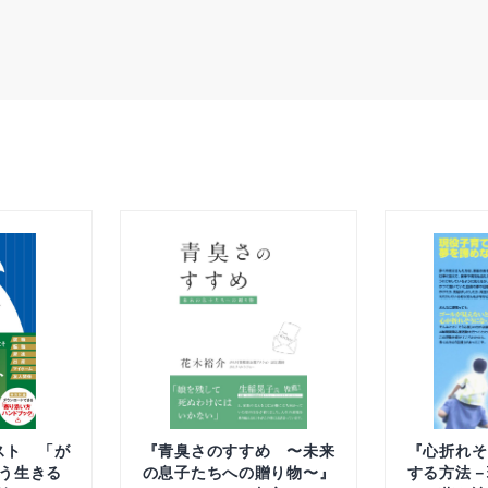
スト 「が
『青臭さのすすめ 〜未来
『心折れそ
う生きる
の息子たちへの贈り物〜』
する方法－