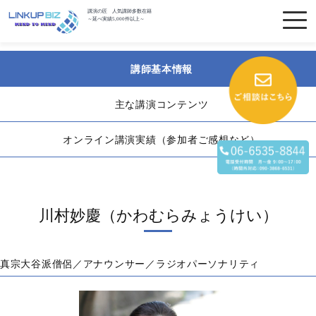
講演の匠 人気講師多数在籍
～延べ実績5,000件以上～
講師基本情報
主な講演コンテンツ
オンライン講演実績（参加者ご感想など）
川村妙慶（かわむらみょうけい）
真宗大谷派僧侶／アナウンサー／ラジオパーソナリティ