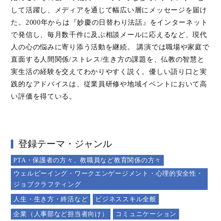
して活躍し、メディアを通じて幅広い層にメッセージを届け
た。2000年からは『妙慶の日替わり法話』をインターネット
で発信し、毎月数千件に及ぶ相談メールに応えるなど、現代
人の心の悩みに寄り添う活動を継続。 講演では職場や家庭で
直面する人間関係/ストレス/生き方の課題を、仏教の智慧と
実生活の経験を交えてわかりやすく説く。優しい語り口と実
践的なアドバイスは、従業員研修や地域イベントにおいて高
い評価を得ている。
登録テーマ・ジャンル
PTA・保護者の方々、教職員など教育関係の方々
ウェルビーイング・ワークエンゲージメント・心理的安全性・
ジョブクラフティング
人生・生き方・終活など
ビジネススキル全般
企業（人事部など担当者向け）
コミュニケーション