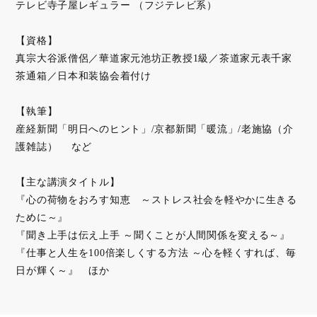
テレビ寺子屋レギュラー （フジテレビ系）
【資格】
真宗大谷派僧侶／華道家元池坊正教授1級／茶道家元表千家
茶通箱／日本和装協会着付け
【執筆】
産経新聞「明日へのヒント」/京都新聞「暖流」/老施協（介
護雑誌） など
【主な講演タイトル】
『心の荷物をおろす知恵 ～ストレス社会を軽やかに生きる
ために～』
『聞き上手は伝え上手 ～聞くことが人間関係を変える～』
『仕事と人生を100倍楽しくする方法 ～心を軽くすれば、毎
日が輝く～』 ほか