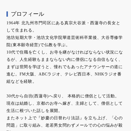
プロフィール
1964年 北九州市門司区にある真宗大谷派・西蓮寺の長女と
して生まれる。
池坊短期大学・池坊文化学院華道芸術科卒業後、大谷専修学
院(東本願寺経営)で仏教を学ぶ。
10代で住職を亡くし、お寺を継がなければならない状況にな
るが、人生経験もままならない内に僧侶になる自信もなく、
まずは世間を学ぼうと、憧れでもあったアナウンサーの道に
進む。FM大阪、ABCラジオ、テレビ西日本、NHKラジオ番
組などを経験。
30代から自坊(西蓮寺)へ戻り、 本格的に僧侶として活動。
現在は結婚し、京都のお寺へ嫁ぎ、主婦として、僧侶として
生活に根づいた話しを展開。
またネット上で『妙慶の日替わり法話』を立ち上げ、「心の
問題」に取り組み、老若男女問わずメールでの心の悩みが殺